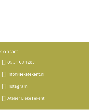
sen
nieuws
over lieke
contact
Contact
06 31 00 1283
info@lieketekent.nl
Instagram
Atelier LiekeTekent