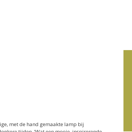
home
cursus
tige, met de hand gemaakte lamp bij
donkere tijden. ‘Wat een mooie, inspirerende