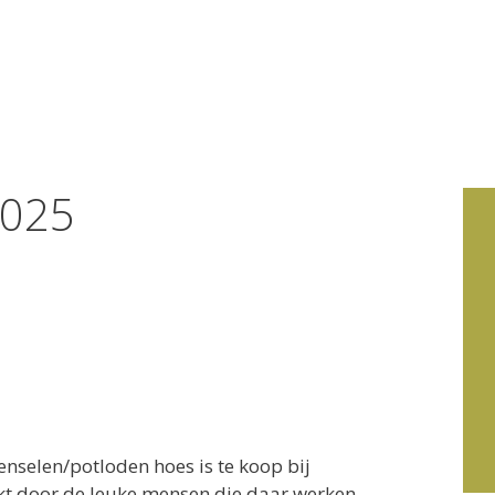
home
cursus
2025
enselen/potloden hoes is te koop bij
kt door de leuke mensen die daar werken.