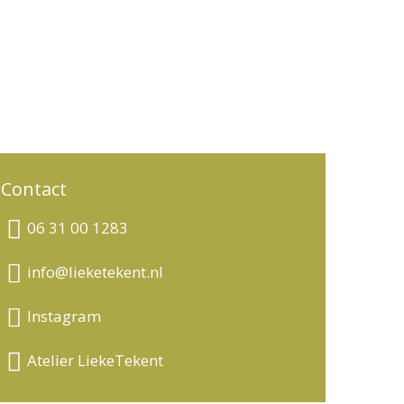
sen
nieuws
over lieke
contact
Contact
06 31 00 1283
info@lieketekent.nl
Instagram
Atelier LiekeTekent